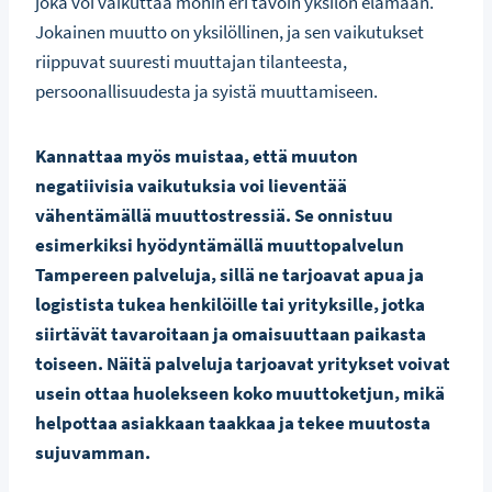
joka voi vaikuttaa monin eri tavoin yksilön elämään.
Jokainen muutto on yksilöllinen, ja sen vaikutukset
riippuvat suuresti muuttajan tilanteesta,
persoonallisuudesta ja syistä muuttamiseen.
Kannattaa myös muistaa, että muuton
negatiivisia vaikutuksia voi lieventää
vähentämällä muuttostressiä. Se onnistuu
esimerkiksi hyödyntämällä muuttopalvelun
Tampereen palveluja, sillä ne tarjoavat apua ja
logistista tukea henkilöille tai yrityksille, jotka
siirtävät tavaroitaan ja omaisuuttaan paikasta
toiseen. Näitä palveluja tarjoavat yritykset voivat
usein ottaa huolekseen koko muuttoketjun, mikä
helpottaa asiakkaan taakkaa ja tekee muutosta
sujuvamman.