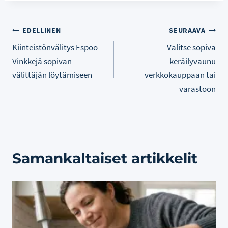
Artikkelien
EDELLINEN
SEURAAVA
Kiinteistönvälitys Espoo –
Valitse sopiva
selaus
Vinkkejä sopivan
keräilyvaunu
välittäjän löytämiseen
verkkokauppaan tai
varastoon
Samankaltaiset artikkelit