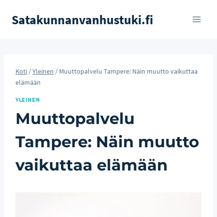
Siirry
Satakunnanvanhustuki.fi
sisältöön
Koti
/
Yleinen
/
Muuttopalvelu Tampere: Näin muutto vaikuttaa
elämään
YLEINEN
Muuttopalvelu
Tampere: Näin muutto
vaikuttaa elämään