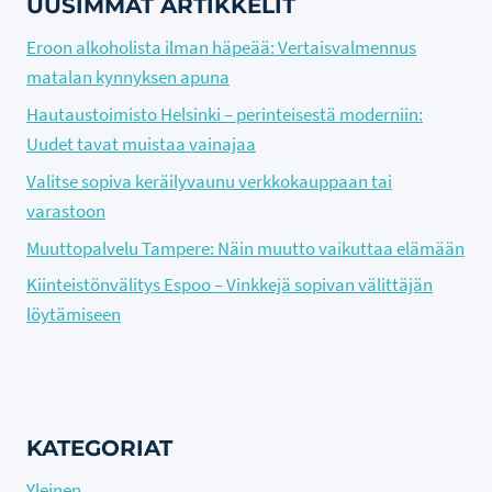
UUSIMMAT ARTIKKELIT
Eroon alkoholista ilman häpeää: Vertaisvalmennus
matalan kynnyksen apuna
Hautaustoimisto Helsinki – perinteisestä moderniin:
Uudet tavat muistaa vainajaa
Valitse sopiva keräilyvaunu verkkokauppaan tai
varastoon
Muuttopalvelu Tampere: Näin muutto vaikuttaa elämään
Kiinteistönvälitys Espoo – Vinkkejä sopivan välittäjän
löytämiseen
KATEGORIAT
Yleinen