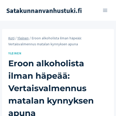
Siirry
Satakunnanvanhustuki.fi
sisältöön
Koti
/
Yleinen
/
Eroon alkoholista ilman häpeää:
Vertaisvalmennus matalan kynnyksen apuna
YLEINEN
Eroon alkoholista
ilman häpeää:
Vertaisvalmennus
matalan kynnyksen
apuna