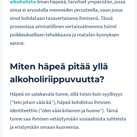
alkoholista
ilman häpeää, tarvitset ympäristön, jossa
sinua ei arvostella menneiden perusteella, vaan jossa
sinut kohdataan tasavertaisena ihmisenä. Tässä
prosessissa ammatillinen vertaisvalmennus toimii
poikkeuksellisen tehokkaana ja matalan kynnyksen
apuna.
Miten häpeä pitää yllä
alkoholiriippuvuutta?
Häpeä on salakavala tunne, sillä toisin kuin syyllisyys
(”tein jotain väärää”), häpeä kohdistuu ihmisen
identiteettiin (”olen vääränlainen ja huono”). Tämä
tunne saa ihmisen vetäytymään sosiaalisista suhteista
ja eristymään omaan kuoreensa.