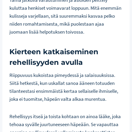
Tämä jatkuva varautuminen ja asioiden peittely
kuluttaa henkiset voimavarat loppuun. Mitä enemmän
kulisseja varjellaan, sitä suuremmaksi kasvaa pelko
niiden romahtamisesta, mikä puolestaan ajaa
juomaan lisää helpotuksen toivossa.
Kierteen katkaiseminen
rehellisyyden avulla
Riippuvuus kukoistaa pimeydessä ja salaisuuksissa.
Siitä hetkestä, kun uskallat sanoa ääneen totuuden
tilanteestasi ensimmäistä kertaa sellaiselle ihmiselle,
joka ei tuomitse, häpeän valta alkaa murentua.
Rehellisyys itseä ja toista kohtaan on ainoa lääke, joka
tehoaa syvälle juurtuneeseen häpeään. Se vapauttaa