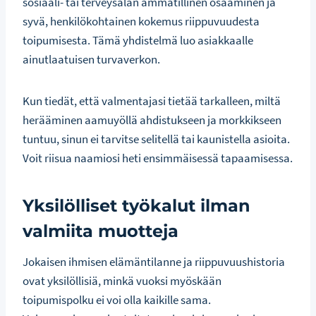
sosiaali- tai terveysalan ammatillinen osaaminen ja
syvä, henkilökohtainen kokemus riippuvuudesta
toipumisesta. Tämä yhdistelmä luo asiakkaalle
ainutlaatuisen turvaverkon.
Kun tiedät, että valmentajasi tietää tarkalleen, miltä
herääminen aamuyöllä ahdistukseen ja morkkikseen
tuntuu, sinun ei tarvitse selitellä tai kaunistella asioita.
Voit riisua naamiosi heti ensimmäisessä tapaamisessa.
Yksilölliset työkalut ilman
valmiita muotteja
Jokaisen ihmisen elämäntilanne ja riippuvuushistoria
ovat yksilöllisiä, minkä vuoksi myöskään
toipumispolku ei voi olla kaikille sama.