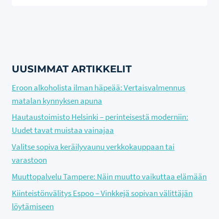
UUSIMMAT ARTIKKELIT
Eroon alkoholista ilman häpeää: Vertaisvalmennus
matalan kynnyksen apuna
Hautaustoimisto Helsinki – perinteisestä moderniin:
Uudet tavat muistaa vainajaa
Valitse sopiva keräilyvaunu verkkokauppaan tai
varastoon
Muuttopalvelu Tampere: Näin muutto vaikuttaa elämään
Kiinteistönvälitys Espoo – Vinkkejä sopivan välittäjän
löytämiseen