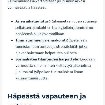
Valmennuksessa kartoitetaan juuri sinun arkesi
voimavarat ja haasteet.
Arjen aikataulutus:
Rakennetaan uusia rutiineja
sellaisten ajankohtien tilalle, jolloin juomishimo
on yleensä ollut kovimmillaan.
Tunnistaminen ja ennakointi:
Opetellaan
tunnistamaan tunteet ja stressitekijät, jotka
ajavat hakemaan helpotusta pullosta.
Sosiaalisten tilanteiden harjoittelu:
Luodaan
varmuutta siihen, miten kieltäytyä alkoholista
juhlissa tai työpaikan tilaisuuksissa ilman
kiusaantuneisuutta.
Häpeästä vapauteen ja