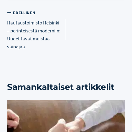
Artikkelien
EDELLINEN
Hautaustoimisto Helsinki
selaus
– perinteisestä moderniin:
Uudet tavat muistaa
vainajaa
Samankaltaiset artikkelit