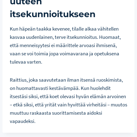
uuteen
itsekunnioitukseen
Kun häpeän taakka kevenee, tilalle alkaa vähitellen
kasvaa uudenlainen, terve itsekunnioitus. Huomaat,
että menneisyytesi ei määrittele arvoasi ihmisenä,
vaan se voi toimia jopa voimavarana ja opetuksena
tulevaa varten.
Raittius, joka saavutetaan ilman itsensä ruoskimista,
on huomattavasti kestävämpää. Kun huolehdit
itsestäsi siksi, että koet olevasi hyvän elämän arvoinen
– etkä siksi, että yrität vain hyvittää virheitäsi – muutos
muuttuu raskaasta suorittamisesta aidoksi
vapaudeksi.